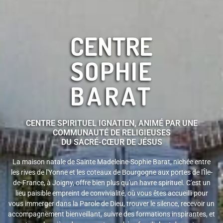
CENTRE
SOPHIE
BARAT
CENTRE SPIRITUEL IGNATIEN, ANIMÉ PAR UNE
COMMUNAUTÉ DE RELIGIEUSES
DU SACRÉ-CŒUR DE JÉSUS
La maison natale de Sainte Madeleine-Sophie Barat, nichée entre
les rives de l'Yonne et les coteaux de Bourgogne aux portes de l'Île-
de-France, à Joigny, offre bien plus qu'un havre spirituel. C'est un
lieu paisible empreint de convivialité, où vous êtes accueilli pour
vous immerger dans la Parole de Dieu, trouver le silence, recevoir un
accompagnement bienveillant, suivre des formations inspirantes, et